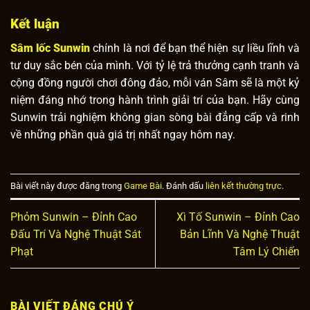
Kết luận
Sâm lốc Sunwin
chính là nơi để bạn thể hiện sự liều lĩnh và
tư duy sắc bén của mình. Với tỷ lệ trả thưởng cạnh tranh và
cộng đồng người chơi đông đảo, mỗi ván Sâm sẽ là một kỷ
niệm đáng nhớ trong hành trình giải trí của bạn. Hãy cùng
Sunwin trải nghiệm không gian sòng bài đẳng cấp và rinh
về những phần quà giá trị nhất ngay hôm nay.
Bài viết này được đăng trong
Game Bài
. Đánh dấu
liên kết thường trực
.
Phỏm Sunwin – Đỉnh Cao
Xì Tố Sunwin – Đỉnh Cao
Đấu Trí Và Nghệ Thuật Sát
Bản Lĩnh Và Nghệ Thuật
Phạt
Tâm Lý Chiến
BÀI VIẾT ĐÁNG CHÚ Ý