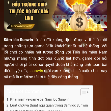
Sâm lốc Sunwin
từ lâu đã khẳng định được vị thế là một
trong những tựa game “đắt khách” nhất tại hệ thống. Với
lối chơi có nhiều nét tương đồng với Tiến lên miền Nam
nhưng mang tính đột phá quyết liệt hơn, game đòi hỏi
người chơi phải có sự quyết đoán khả năng tính toán bài
điêu luyện. Tại
sunwin
mỗi ván không chỉ là cuộc chơi may
rủi mà là màn so tài trí tuệ đầy căng thẳng.
Table of Contents
Khái niệm về game bài Sâm lốc Sunwin
Luật chơi và thuật ngữ quan trọng Sâm lốc Sunwin