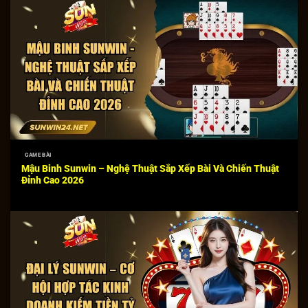
GAME BÀI
Mậu Binh Sunwin – Nghệ Thuật Sắp Xếp Bài Và Chiến Thuật
Đỉnh Cao 2026