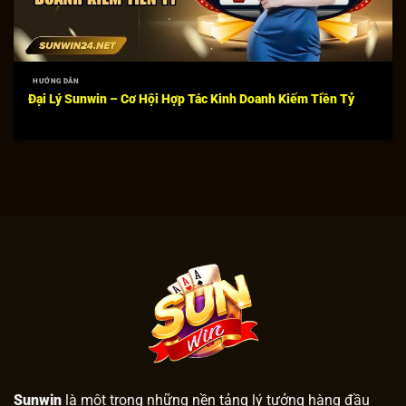
HƯỚNG DẪN
Đại Lý Sunwin – Cơ Hội Hợp Tác Kinh Doanh Kiếm Tiền Tỷ
Sunwin
là một trong những nền tảng lý tưởng hàng đầu