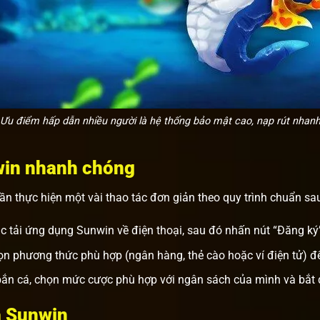
Ưu điểm hấp dẫn nhiều người là hệ thống bảo mật cao, nạp rút nhan
win nhanh chóng
ần thực hiện một vài thao tác đơn giản theo quy trình chuẩn sa
 tải ứng dụng Sunwin về điện thoại, sau đó nhấn nút “Đăng ký” 
họn phương thức phù hợp (ngân hàng, thẻ cào hoặc ví điện tử) 
i bắn cá, chọn mức cược phù hợp với ngân sách của mình và bắt 
cá Sunwin