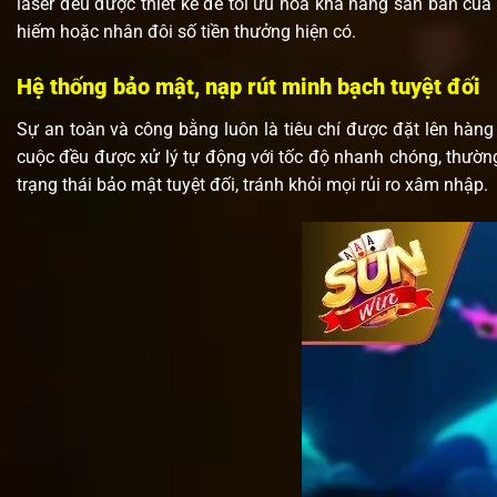
laser đều được thiết kế để tối ưu hóa khả năng săn bắn của
hiếm hoặc nhân đôi số tiền thưởng hiện có.
Hệ thống bảo mật, nạp rút minh bạch tuyệt đối
Sự an toàn và công bằng luôn là tiêu chí được đặt lên hàn
cuộc đều được xử lý tự động với tốc độ nhanh chóng, thườn
trạng thái bảo mật tuyệt đối, tránh khỏi mọi rủi ro xâm nhập.