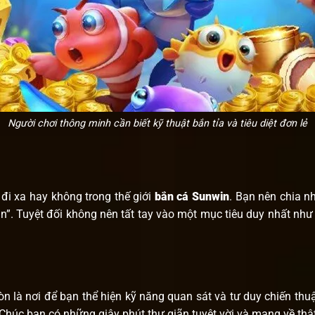
Người chơi thông minh cần biết kỹ thuật bắn tỉa và tiêu diệt đơn lẻ
 đi xa hay không trong thế giới
bắn cá Sunwin
. Bạn nên chia n
rán”. Tuyệt đối không nên tất tay vào một mục tiêu duy nhất n
còn là nơi để bạn thể hiện kỹ năng quan sát và tư duy chiến thu
 Chúc bạn có những giây phút thư giãn tuyệt vời và mang về thật