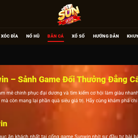
XÓC ĐĨA
NỔ HŨ
BẮN CÁ
XỔ SỐ
HƯỚNG DẪN
KHUY
in – Sảnh Game Đổi Thưởng Đẳng C
 mê chinh phục đại dương và tìm kiếm cơ hội làm giàu nhanh c
g mà còn mang lại phần quà siêu giá trị. Hãy cùng khám phá chi
in
ục ăn khách nhất tại cổng game Sunwin nhờ sự đầu tư bài b