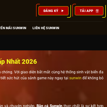
ĐĂNG KÝ
TẢI APP
ẾN MÃI SUNWIN
LIÊN HỆ SUNWIN
ấp Nhất 2026
hóng. Với giao diện bắt mắt cùng hệ thống sinh vật biển đa
 tiết sức hút của sảnh game này ngay tại
sunwin
để không bỏ
ản và chuyên nghiệp.
Bắn cá Sunwin
thực chất là sự kết hợp