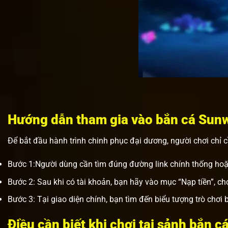
Hướng dẫn tham gia vào bắn cá Sun
Để bắt đầu hành trình chinh phục đại dương, người chơi chỉ c
Bước 1:Người dùng cần tìm đúng đường link chính thống hoặc
Bước 2: Sau khi có tài khoản, bạn hãy vào mục “Nạp tiền”, c
Bước 3: Tại giao diện chính, bạn tìm đến biểu tượng trò chơ
Điều cần biết khi chơi tại sảnh bắn 