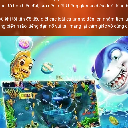
ệ đồ họa hiện đại, tạo nên một không gian ảo diệu dưới lòng 
khí tối tân để tiêu diệt các loài cá từ nhỏ đến lớn nhằm tích 
ng biển rì rào, tiếng đạn nổ vui tai, mang lại cảm giác vô cùng 