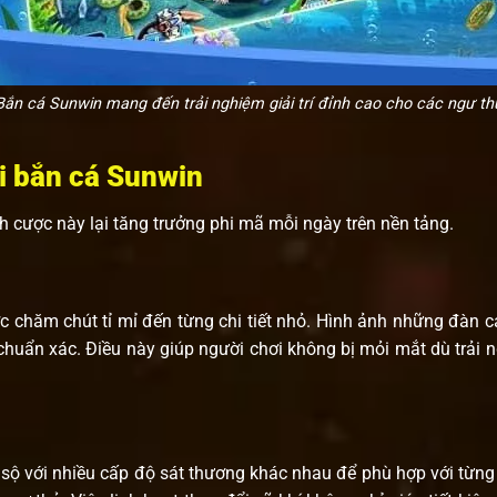
Bắn cá Sunwin mang đến trải nghiệm giải trí đỉnh cao cho các ngư th
i bắn cá Sunwin
 cược này lại tăng trưởng phi mã mỗi ngày trên nền tảng.
c chăm chút tỉ mỉ đến từng chi tiết nhỏ. Hình ảnh những đàn c
huẩn xác. Điều này giúp người chơi không bị mỏi mắt dù trải n
sộ với nhiều cấp độ sát thương khác nhau để phù hợp với từng 