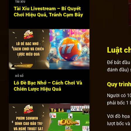
TÀI XỈU
Tài Xỉu Livestream – Bí Quyết
Chơi Hiệu Quả, Tránh Cạm Bẫy
Luật c
Để bắt đầ
đánh đầu) s
XỔ SỐ
Lô Đề Bạc Nhớ – Cách Chơi Và
Quy trìn
Chiến Lược Hiệu Quả
Người có 10
phải bốc 1 
Với đồ họa
lượt bốc và