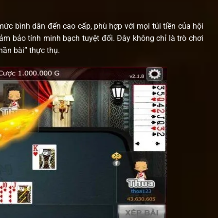
ức bình dân đến cao cấp, phù hợp với mọi túi tiền của hội
ảm bảo tính minh bạch tuyệt đối. Đây không chỉ là trò chơi
hần bài” thực thụ.