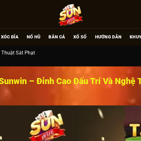
XÓC ĐĨA
NỔ HŨ
BẮN CÁ
XỔ SỐ
HƯỚNG DẪN
KHUY
 Thuật Sát Phạt
unwin – Đỉnh Cao Đấu Trí Và Nghệ T