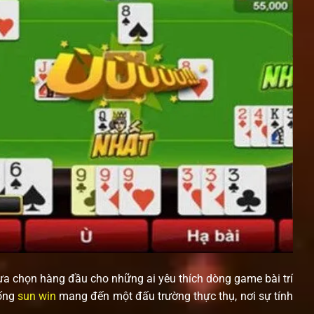
lựa chọn hàng đầu cho những ai yêu thích dòng game bài trí
hống
sun win
mang đến một đấu trường thực thụ, nơi sự tính