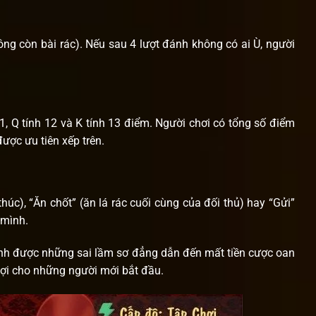
hông còn bài rác). Nếu sau 4 lượt đánh không có ai Ù, người
1, Q tính 12 và K tính 13 điểm. Người chơi có tổng số điểm
ược ưu tiên xếp trên.
c), “Ăn chốt” (ăn lá rác cuối cùng của đối thủ) hay “Gửi”
 mình.
ánh được những sai lầm sơ đẳng dẫn đến mất tiền cược oan
 lợi cho những người mới bắt đầu.