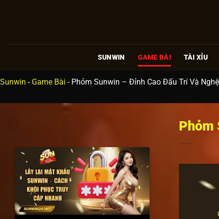
Bỏ
qua
nội
dung
SUNWIN
GAME BÀI
TÀI XỈU
Sunwin
-
Game Bài
-
Phỏm Sunwin – Đỉnh Cao Đấu Trí Và Nghệ
Phỏm S