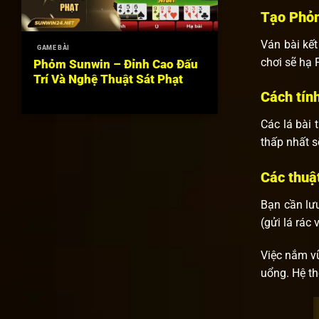
Tạo Phỏ
Ván bài kết
GAME BÀI
chơi sẽ hạ 
Phỏm Sunwin – Đỉnh Cao Đấu
Trí Và Nghệ Thuật Sát Phạt
Cách tín
Các lá bài 
thấp nhất s
Các thuậ
Bạn cần lưu
(gửi lá rác
Việc nắm vữ
uổng. Hệ th