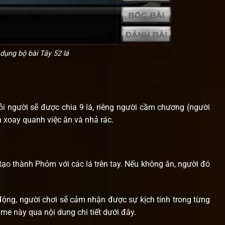
dụng bộ bài Tây 52 lá
ỗi người sẽ được chia 9 lá, riêng người cầm chương (người
h xoay quanh việc ăn và nhả rác.
 tạo thành Phỏm với các lá trên tay. Nếu không ăn, người đó
ộng, người chơi sẽ cảm nhận được sự kịch tính trong từng
me này qua nội dung chi tiết dưới đây.