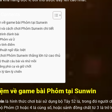
f Contents
m về game bài Phỏm tại Sunwin
i và cách chơi Phỏm Sunwin chi tiết
trình đánh bài
 Phỏm và Ù
 tính điểm
thuật ngữ đặc biệt
 chơi Phỏm Sunwin thắng lớn từ cao thủ
 thuật câu bài và nhử mồi
ăng phá cạ và giữ chốt
 lý tâm lý chiến
iệm về game bài Phỏm tại Sunwin
in
là hình thức chơi bài sử dụng bộ Tây 52 lá, trong đó người 
ộ Phỏm (3 hoặc 4 lá cùng số, hoặc sảnh đồng chất từ 3 lá trở l