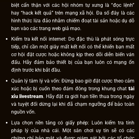
biệt cẩn thận với các hội nhóm tự xưng là “đọc lệnh”
hay “hack kết quả” trên mạng xã hội. Đa số đây là các
hình thức lừa đảo nhằm chiếm đoạt tài sản hoặc dụ dỗ
bạn vào các trang web giả mạo.
Kiểm tra kết nối internet: Do đặc thù là phát sóng trực
tiếp, chỉ cần một giây mất kết nối có thể khiến bạn mất
cơ hội đặt cược hoặc không kịp theo dõi diễn biến ván
đấu. Hãy đảm bảo thiết bị của bạn luôn có mạng ổn
định trước khi bắt đầu.
Quản lý tâm lý và vốn: Đừng bao giờ đặt cược theo cảm
xúc hoặc bị cuốn theo đám đông trong khung chat
tài
xỉu livestream
. Hãy đặt ra giới hạn tiền thua trong ngày
và tuyệt đối dừng lại khi đã chạm ngưỡng để bảo toàn
nguồn vốn.
Lựa chọn nền tảng có giấy phép: Luôn kiểm tra tính
pháp lý của nhà cái. Một sân chơi uy tín sẽ có các
chứng chỉ bảo mật và được giám sát bởi các tổ chức