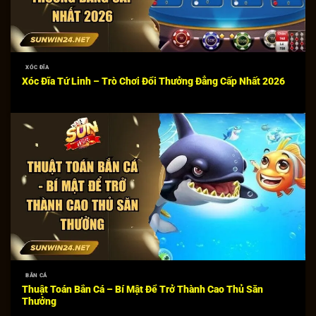
XÓC ĐĨA
Xóc Đĩa Tứ Linh – Trò Chơi Đổi Thưởng Đẳng Cấp Nhất 2026
BẮN CÁ
Thuật Toán Bắn Cá – Bí Mật Để Trở Thành Cao Thủ Săn
Thưởng