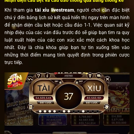
Nhận diện cầu bệt và cầu đảo thông qua bảng thống kê
Khi tham gia
tài xỉu livestream
, người chơi cần đặc biệt
chú ý đến bảng lịch sử kết quả hiển thị ngay trên màn hình
để nhận diện cầu bệt hoặc cầu đảo 1-1. Việc quan sát kỹ
nhịp điệu của các ván đấu trước đó sẽ giúp bạn tìm ra quy
luật xuất hiện của các con xúc xắc một cách khoa học
nhất. Đây là chìa khóa giúp bạn tự tin xuống tiền vào
những thời điểm mang tính quyết định trong phiên cược
trực tiếp.