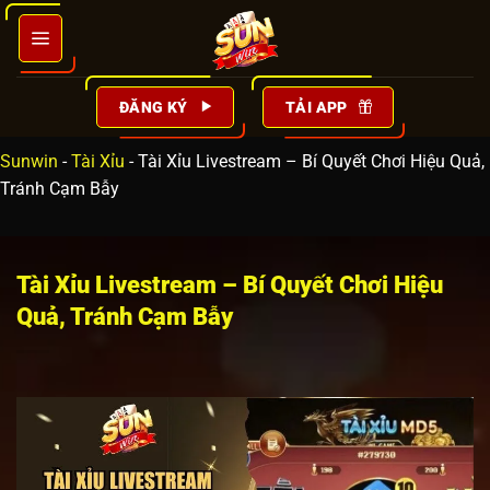
Bỏ
qua
nội
dung
ĐĂNG KÝ
TẢI APP
Sunwin
-
Tài Xỉu
-
Tài Xỉu Livestream – Bí Quyết Chơi Hiệu Quả,
Tránh Cạm Bẫy
Tài Xỉu Livestream – Bí Quyết Chơi Hiệu
Quả, Tránh Cạm Bẫy