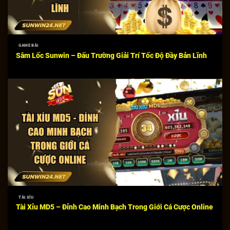
GAME BÀI
Sâm Lốc Sunwin – Đấu Trường Giải Trí Tốc Độ Đầy Bản Lĩnh
TÀI XỈU
Tài Xỉu MD5 – Đỉnh Cao Minh Bạch Trong Giới Cá Cược Online