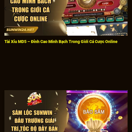
Tài Xỉu MD5 – Đỉnh Cao Minh Bạch Trong Giới Cá Cược Online