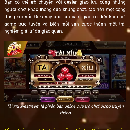
Bạn có thể trò chuyện với dealer, giao lưu cùng những
người chơi khác thông qua khung chat, tạo nên một cộng
đồng sôi nổi. Điều này xóa tan cảm giác cô đơn khi chơi
game trực tuyến và biến mỗi ván cược thành một trải
nghiệm giải trí đa giác quan.
Tài xỉu livestream là phiên bản online của trò chơi Sicbo truyền
thống