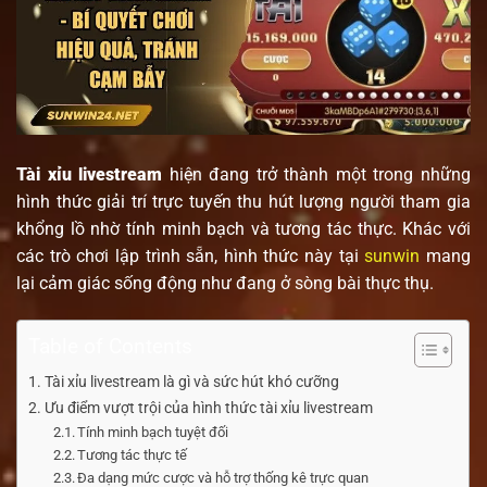
Tài xỉu livestream
hiện đang trở thành một trong những
hình thức giải trí trực tuyến thu hút lượng người tham gia
khổng lồ nhờ tính minh bạch và tương tác thực. Khác với
các trò chơi lập trình sẵn, hình thức này tại
sunwin
mang
lại cảm giác sống động như đang ở sòng bài thực thụ.
Table of Contents
Tài xỉu livestream là gì và sức hút khó cưỡng
Ưu điểm vượt trội của hình thức tài xỉu livestream
Tính minh bạch tuyệt đối
Tương tác thực tế
Đa dạng mức cược và hỗ trợ thống kê trực quan