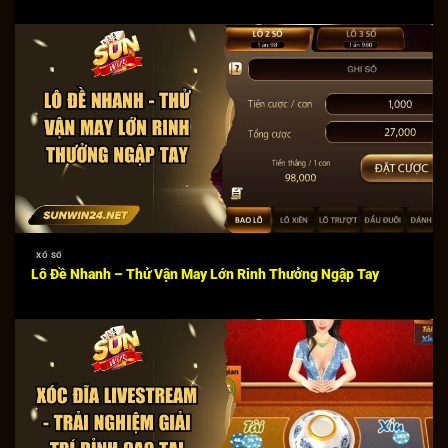
XỔ SỐ
Lô Đề Nhanh – Thử Vận May Lớn Rinh Thưởng Ngập Tay