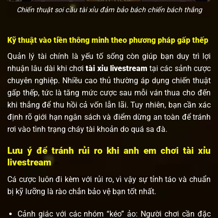
Chiến thuật soi cầu tài xỉu đảm bảo bách chiến bách thắng
Kỹ thuật vào tiền thông minh theo phương pháp gấp thếp
Quản lý tài chính là yếu tố sống còn giúp bạn duy trì lợi
nhuận lâu dài khi chơi
tài xỉu livestream
tại các sảnh cược
chuyên nghiệp. Nhiều cao thủ thường áp dụng chiến thuật
gấp thếp, tức là tăng mức cược sau mỗi ván thua cho đến
khi thắng để thu hồi cả vốn lẫn lãi. Tuy nhiên, bạn cần xác
định rõ giới hạn ngân sách và điểm dừng an toàn để tránh
rơi vào tình trạng cháy tài khoản do quá sa đà.
Lưu ý để tránh rủi ro khi anh em chơi tài xỉu
livestream
Cá cược luôn đi kèm với rủi ro, vì vậy sự tỉnh táo và chuẩn
bị kỹ lưỡng là rào chắn bảo vệ bạn tốt nhất.
Cảnh giác với các nhóm “kéo” ảo: Người chơi cần đặc